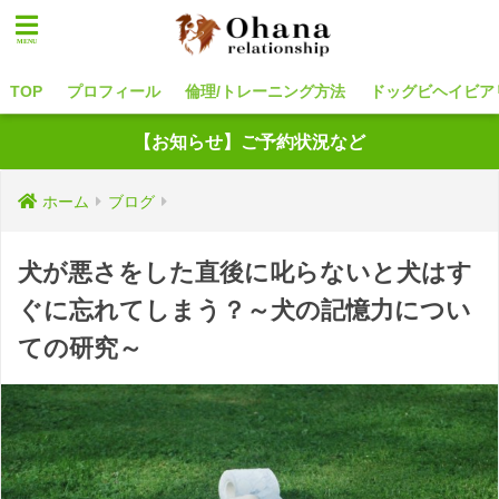
TOP
プロフィール
倫理/トレーニング方法
ドッグビヘイビア
【お知らせ】ご予約状況など
ホーム
ブログ
犬が悪さをした直後に叱らないと犬はす
ぐに忘れてしまう？～犬の記憶力につい
ての研究～