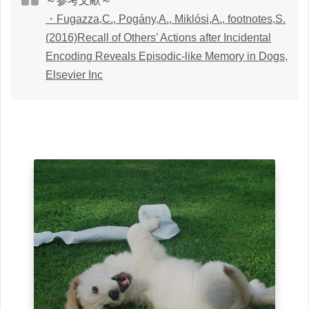
～参考文献～
・Fugazza,C., Pogány,A., Miklósi,A., footnotes,S.
(2016)Recall of Others’ Actions after Incidental
Encoding Reveals Episodic-like Memory in Dogs,
Elsevier Inc