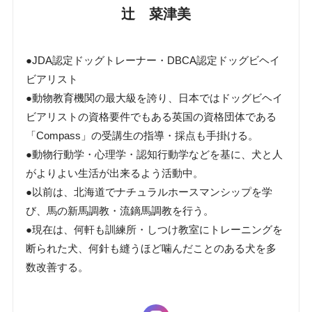
辻 菜津美
●JDA認定ドッグトレーナー・DBCA認定ドッグビヘイ
ビアリスト
●動物教育機関の最大級を誇り、日本ではドッグビヘイ
ビアリストの資格要件でもある英国の資格団体である
「Compass」の受講生の指導・採点も手掛ける。
●動物行動学・心理学・認知行動学などを基に、犬と人
がよりよい生活が出来るよう活動中。
●以前は、北海道でナチュラルホースマンシップを学
び、馬の新馬調教・流鏑馬調教を行う。
●現在は、何軒も訓練所・しつけ教室にトレーニングを
断られた犬、何針も縫うほど噛んだことのある犬を多
数改善する。